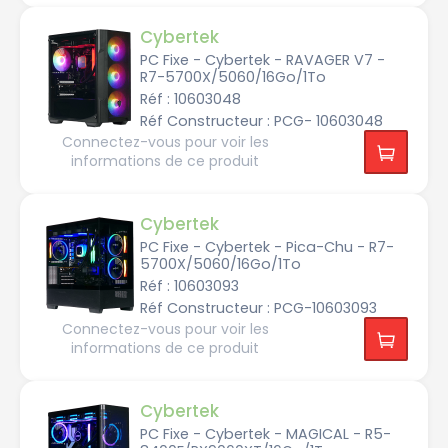
n
Cybertek
V
i
PC Fixe - Cybertek - RAVAGER V7 -
d
R7-5700X/5060/16Go/1To
i
a
Réf : 10603048
G
F
Réf Constructeur : PCG- 10603048
R
Connectez-vous pour voir les
T
X
informations de ce produit
5
0
7
0
T
Cybertek
i
PC Fixe - Cybertek - Pica-Chu - R7-
n
5700X/5060/16Go/1To
V
i
Réf : 10603093
d
Réf Constructeur : PCG-10603093
i
a
Connectez-vous pour voir les
G
F
informations de ce produit
R
T
X
5
0
Cybertek
7
0
PC Fixe - Cybertek - MAGICAL - R5-