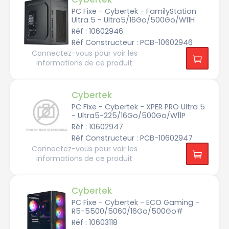
o
1
u
G
I
n
2
e
o
PC Fixe - Cybertek - FamilyStation
n
i
G
Ultra 5 - Ultra5/16Go/500Go/W11H
t
n
o
e
t
G
Réf : 10602946
l
é
a
C
g
9
m
Réf Constructeur : PCB-10602946
o
r
6
e
r
é
0
r
Connectez-vous pour voir les
e
G
informations de ce produit
i
o/
A
7
M
1
M
u
T
D
l
o
I
R
t
n
a
Cybertek
i
t
d
2
m
e
e
T
é
PC Fixe - Cybertek - XPER PRO Ultra 5
l
o
o
d
- Ultra5-225/16Go/500Go/W11P
C
n
i
o
R
a
Réf : 10602947
r
4
X
e
T
9
Réf Constructeur : PCB-10602947
i
o
P
0
9
r
6
Connectez-vous pour voir les
o
0
informations de ce produit
X
I
T
n
A
t
r
e
t
A
Cybertek
l
G
M
P
r
D
e
PC Fixe - Cybertek - ECO Gaming -
a
R
n
p
a
R5-5500/5060/16Go/500Go#
t
h
d
i
i
e
Réf : 10603118
u
q
o