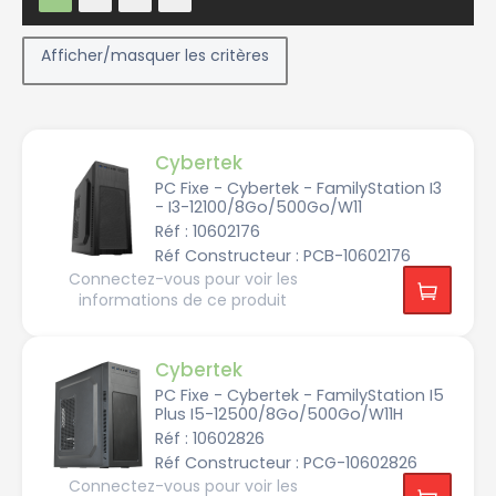
Afficher/masquer les critères
Cybertek
PC Fixe - Cybertek - FamilyStation I3
- I3-12100/8Go/500Go/W11
Constructeur
Réf : 10602176
Réf Constructeur : PCB-10602176
Connectez-vous pour voir les
C
informations de ce produit
y
b
e
r
t
Cybertek
e
k
PC Fixe - Cybertek - FamilyStation I5
Plus I5-12500/8Go/500Go/W11H
Réf : 10602826
Réf Constructeur : PCG-10602826
Connectez-vous pour voir les