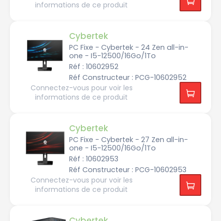
Utilisation
informations de ce produit
Type
Cybertek
B
Processeur
u
PC Fixe - Cybertek - 24 Zen all-in-
r
e
one - I5-12500/16Go/1To
a
Réf : 10602952
u
Mémoire
t
I
Réf Constructeur : PCG-10602952
i
RAM
n
q
Connectez-vous pour voir les
t
u
e
e
informations de ce produit
l
C
SSD
o
D
8
r
J/
G
e
S
Cybertek
o
i
t
3
Carte
u
PC Fixe - Cybertek - 27 Zen all-in-
2
d
1
one - I5-12500/16Go/1To
Graphique
4
i
6
I
0/
o
G
n
Réf : 10602953
2
o
t
5
Réf Constructeur : PCG-10602953
e
E
6
l
Voir
r
G
3
Connectez-vous pour voir les
A
C
plus
g
o
2
M
o
informations de ce produit
o
de
G
D
r
n
o
filtres
R
e
4
o
a
i
8
m
d
5
0/
i
6
e
5
q
4
Cybertek