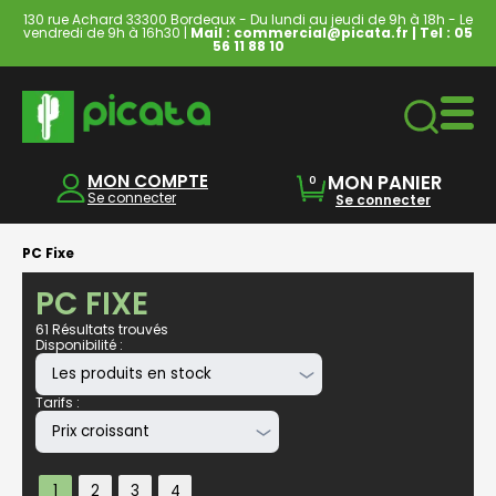
130 rue Achard 33300 Bordeaux - Du lundi au jeudi de 9h à 18h - Le
vendredi de 9h à 16h30 |
Mail : commercial@picata.fr
| Tel :
05
56 11 88 10
Ordinateurs & Tablettes
MON COMPTE
MON PANIER
0
Se connecter
Se connecter
PC Fixe
PC FIXE
61 Résultats trouvés
Disponibilité :
Tarifs :