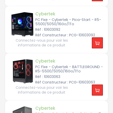
r
é
Cybertek
N
V
PC Fixe - Cybertek - Pica-Start - R5-
I
D
5500/5050/16Go/1To
I
Réf : 10603092
A
A
Réf Constructeur : PCG-10603092
4
5
Connectez-vous pour voir les
0
0
informations de ce produit
n
V
i
Cybertek
d
i
PC Fixe - Cybertek - BATTLEGROUND -
a
R5-5500/5050/16Go/1To
G
F
Réf : 10603063
R
T
Réf Constructeur : PCG-10603063
X
3
Connectez-vous pour voir les
0
informations de ce produit
5
0
n
V
Cybertek
i