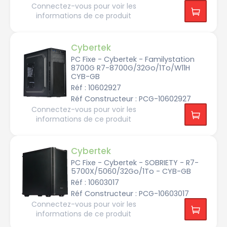
F
Connectez-vous pour voir les
R
T
informations de ce produit
X
5
0
6
0
Cybertek
T
i
PC Fixe - Cybertek - Familystation
-
8700G R7-8700G/32Go/1To/W11H
8
G
CYB-GB
o
Réf : 10602927
Réf Constructeur : PCG-10602927
n
V
Connectez-vous pour voir les
i
d
informations de ce produit
i
a
G
F
R
Cybertek
T
X
PC Fixe - Cybertek - SOBRIETY - R7-
5
5700X/5060/32Go/1To - CYB-GB
0
6
Réf : 10603017
0
T
Réf Constructeur : PCG-10603017
i
-
Connectez-vous pour voir les
1
informations de ce produit
6
G
o