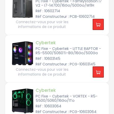
d
PC Fixe - Cybertek - FamilyStation I7
i
V2 - I7-14700/16Go/500Go/W11H
a
G
Réf : 10602714
F
R
Réf Constructeur : PCB-10602714
T
Connectez-vous pour voir les
X
5
informations de ce produit
0
5
0
Cybertek
n
V
PC Fixe - Cybertek - LITTLE RAPTOR -
i
d
R5-5500/5060Ti-8G/16Go/500Go
i
a
Réf : 10603145
G
Réf Constructeur : PCG-10603145
F
R
Connectez-vous pour voir les
T
X
informations de ce produit
5
0
6
0
Cybertek
n
PC Fixe - Cybertek - VORTEX - R5-
V
i
5500/5060/16Go/1To
d
Réf : 10603064
i
a
Réf Constructeur : PCG-10603064
G