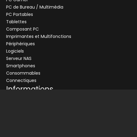
PC de Bureau / Multimédia
PC Portables
Tablettes
Composant PC
+
Imprimantes et Multifonctions
CENTRALE
Se connecter
Périphériques
Logiciels
Connectez-vous pour voir les informations de ce produit
Serveur NAS
Ajouter au panier
Smartphones
Consommables
Demander un devis
Connectiques
Informations
Conditions générales de vente
Livraison
Nos partenaires
Devis
Picata