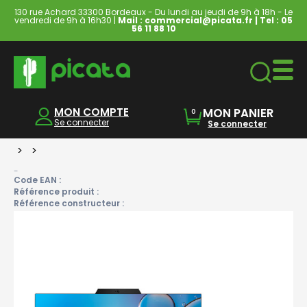
130 rue Achard 33300 Bordeaux - Du lundi au jeudi de 9h à 18h - Le
vendredi de 9h à 16h30 |
Mail : commercial@picata.fr
| Tel :
05
56 11 88 10
Ordinateurs & Tablettes
MON COMPTE
MON PANIER
0
Se connecter
Se connecter
>
>
-
Code EAN :
Référence produit :
Référence constructeur :