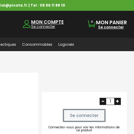
ial@picata.fr
| Tel :
05 56 11 88 10
MON COMPTE
MON PANIER
0
Se connecter
Se connecter
ectiques
Consommables
Logiciels
-
+
Se connecter
Connectez-vous pour voir les informations de
ce produit