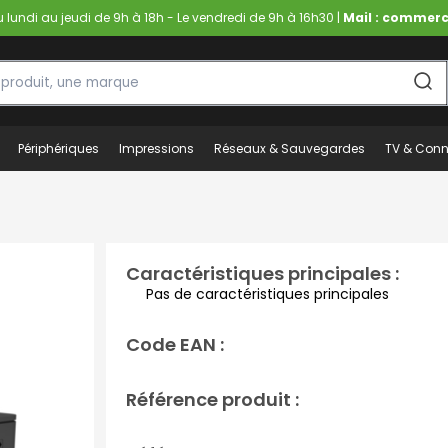
lundi au jeudi de 9h à 18h - Le vendredi de 9h à 16h30 |
Mail : commerc
Périphériques
Impressions
Réseaux & Sauvegardes
TV & Conn
Caractéristiques principales :
Pas de caractéristiques principales
Code EAN :
Référence produit :