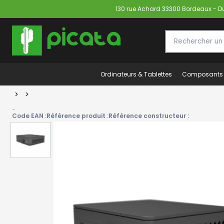
130 rue Achard 33300 Bordeaux - Du 
Ordinateurs & Tablettes
Composants
>
>
-
Code EAN :
Référence produit :
Référence constructeur :