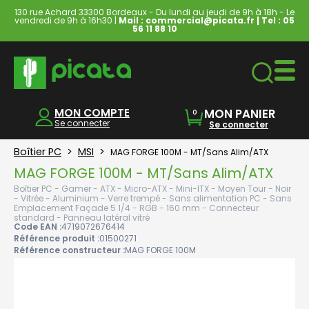
130 rue Achard 33300 Bordeaux - Du lundi au jeudi de 9h à 18h - Le
vendredi de 9h à 16h30 |
Mail : commercial@picata.fr
| Tel :
05
56 11 88 10
Ordinateurs & Tablettes
MON COMPTE
MON PANIER
0
Se connecter
Se connecter
Boîtier PC
>
MSI
>
MAG FORGE 100M - MT/Sans Alim/ATX
MAG FORGE 100M - MT/Sans Alim/ATX
Boîtier PC - Gamer - ATX - Micro-ATX - Mini-ITX - Moyen Tour - Noir
- Vitrée - Aluminium - Verre trempé - Sans alimentation PC - Sans
Emplacement Façade 5 1/4 - RGB - 160 mm - Connecteur
standard - Panneau latéral vitré
Code EAN :
4719072676414
Référence produit :
01500271
Référence constructeur :
MAG FORGE 100M