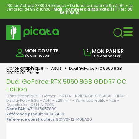
130 rue Achard 33300 Bordeaux - Du lundi au jeudi de 9h à 18h - Le
vendredi de 9h à 16h30 |
Mail : commercial@picata.fr
| Tel :
05
56 11 88 10
Ordinateurs & Tablettes
MON COMPTE
MON PANIER
0
Se connecter
Se connecter
Carte graphique
>
Asus
>
Dual GeForce RTX 5060 8GB
GDDR7 OC Edition
Dual GeForce RTX 5060 8GB GDDR7 OC
Edition
Carte graphique - Gamer - NVIDIA - NVIDIA GF RTX 5060 - HDMI -
DisplayPort - 8Go - Actif - 228 mm - Sans Low Profile - Noir -
Overclokée - 0614 AI TOPS
Code EAN :
4711636057899
Référence produit :
00602488
Référence constructeur :
90YV0N12-M0NA00