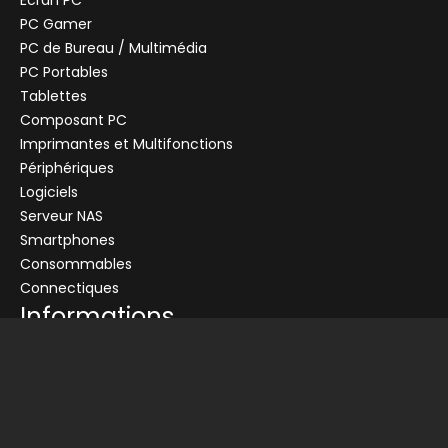
Écran PC
PC Gamer
PC de Bureau / Multimédia
PC Portables
Tablettes
Composant PC
+
Imprimantes et Multifonctions
CENTRALE
Se connecter
Périphériques
LABEGE
Logiciels
Connectez-vous pour voir les informations de ce produit
MONTAUBAN
Serveur NAS
Ajouter au panier
PAU
Smartphones
PERPIGNAN
Consommables
Demander un devis
Connectiques
Informations
Conditions générales de vente
Livraison
Nos partenaires
Devis