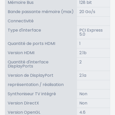
Mémoire Bus
128 bit
Bande passante mémoire (max)
20 Go/s
Connectivité
Type d'interface
PCI Express
5.0
Quantité de ports HDMI
1
Version HDMI
2.1b
Quantité d'interface
2
DisplayPorts
Version de DisplayPort
2.1a
représentation / réalisation
Synthoniseur TV intégré
Non
Version DirectX
Non
Version OpenGL
4.6