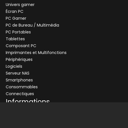
Univers gamer
Écran PC
PC Gamer
PC de Bureau / Multimédia
PC Portables
Tablettes
Composant PC
+
Imprimantes et Multifonctions
CENTRALE
Se connecter
Périphériques
CENTRALE
Logiciels
Connectez-vous pour voir les informations de ce produit
Serveur NAS
Ajouter au panier
Smartphones
Consommables
Demander un devis
Connectiques
Informations
Conditions générales de vente
Livraison