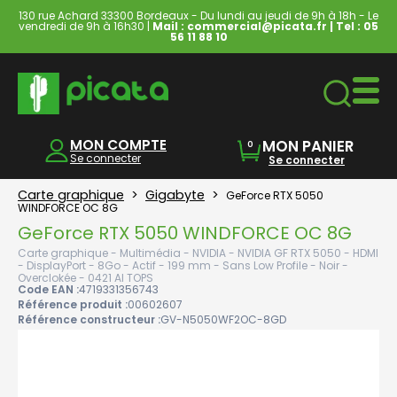
130 rue Achard 33300 Bordeaux - Du lundi au jeudi de 9h à 18h - Le
vendredi de 9h à 16h30 |
Mail : commercial@picata.fr
| Tel :
05
56 11 88 10
Ordinateurs & Tablettes
MON COMPTE
MON PANIER
0
Se connecter
Se connecter
Carte graphique
>
Gigabyte
>
GeForce RTX 5050
WINDFORCE OC 8G
GeForce RTX 5050 WINDFORCE OC 8G
Carte graphique - Multimédia - NVIDIA - NVIDIA GF RTX 5050 - HDMI
- DisplayPort - 8Go - Actif - 199 mm - Sans Low Profile - Noir -
Overclokée - 0421 AI TOPS
Code EAN :
4719331356743
Référence produit :
00602607
Référence constructeur :
GV-N5050WF2OC-8GD