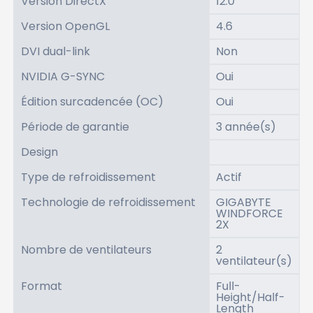
Version DirectX
12.0
Version OpenGL
4.6
DVI dual-link
Non
NVIDIA G-SYNC
Oui
Édition surcadencée (OC)
Oui
Période de garantie
3 année(s)
Design
Type de refroidissement
Actif
Technologie de refroidissement
GIGABYTE
WINDFORCE
2X
Nombre de ventilateurs
2
ventilateur(s)
Format
Full-
Height/Half-
Length