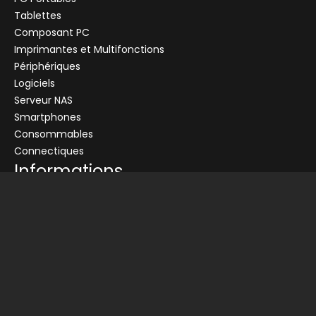
Tablettes
Composant PC
+
Imprimantes et Multifonctions
CENTRALE
Se connecter
Périphériques
CENTRALE
Logiciels
Connectez-vous pour voir les informations de ce produit
Serveur NAS
Ajouter au panier
Smartphones
Consommables
Demander un devis
Connectiques
Informations
Conditions générales de vente
Livraison
Nos partenaires
Devis
Picata