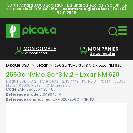
130 rue Achard 33300 Bordeaux - Du lundi au jeudi de 9h à 18h - Le
vendredi de 9h à 16h30 |
Mail : commercial@picata.fr
| Tel :
05
56 11 88 10
Ordinateurs & Tablettes
MON COMPTE
MON PANIER
0
Se connecter
Se connecter
Disque SSD
>
Lexar
>
256Go NVMe Gen3 M.2 - Lexar NM 620
256Go NVMe Gen3 M.2 - Lexar NM 620
Disque SSD - M.2 - PCIe Gen3 - 2,45 mm - PCIe 3.0 - Passif - 03300
Mo/s - 03000 Mo/s - PCI Express 3.0
Code EAN :
0843367123148
Référence produit :
04904344
Référence constructeur :
LNM620X256G-RNNNG