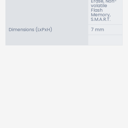
Erase, Non-
volatile
Flash
Memory,
S.M.A.R.T.
Dimensions (LxPxH)
7 mm