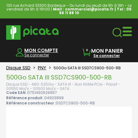
130 rue Achard 33300 Bordeaux - Du lundi au jeudi de 9h à 18h - Le
vendredi de 9h à 16h30 |
Mail : commercial@picata.fr
| Tel :
05
56 11 88 10
Ordinateurs & Tablettes
MON COMPTE
MON PANIER
0
Se connecter
Se connecter
Disque SSD
>
PNY
>
500Go SATA III SSD7CS900-500-RB
500Go SATA III SSD7CS900-500-RB
Disque SSD - 480-525Go - SATA III - Non NVMe PCIe - Passif -
00550 Mo/s - 00500 Mo/s - SATA
Code EAN :
0751492629957
Référence produit :
04903899
Référence constructeur :
SSD7CS900-500-RB