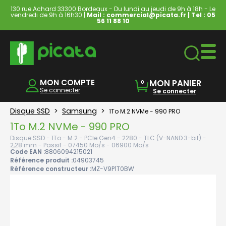
130 rue Achard 33300 Bordeaux - Du lundi au jeudi de 9h à 18h - Le
vendredi de 9h à 16h30 |
Mail : commercial@picata.fr
| Tel :
05
56 11 88 10
Ordinateurs & Tablettes
MON COMPTE
MON PANIER
0
Se connecter
Se connecter
Disque SSD
>
Samsung
>
1To M.2 NVMe - 990 PRO
1To M.2 NVMe - 990 PRO
Disque SSD - 1To - M.2 - PCIe Gen4 - 2280 - TLC (V-NAND 3-bit) -
2,28 mm - Passif - 07450 Mo/s - 06900 Mo/s
Code EAN :
8806094215021
Référence produit :
04903745
Référence constructeur :
MZ-V9P1T0BW