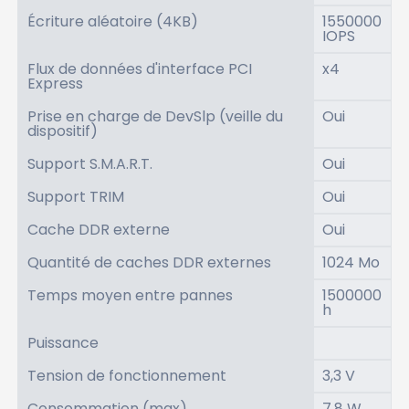
Écriture aléatoire (4KB)
1550000
IOPS
Flux de données d'interface PCI
x4
Express
Prise en charge de DevSlp (veille du
Oui
dispositif)
Support S.M.A.R.T.
Oui
Support TRIM
Oui
Cache DDR externe
Oui
Quantité de caches DDR externes
1024 Mo
Temps moyen entre pannes
1500000
h
Puissance
Tension de fonctionnement
3,3 V
Consommation (max)
7,8 W