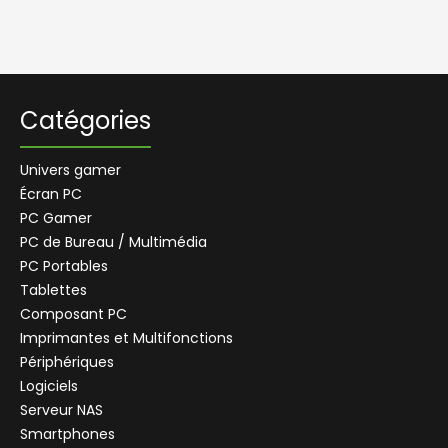
Catégories
Univers gamer
Écran PC
PC Gamer
PC de Bureau / Multimédia
PC Portables
Tablettes
Composant PC
+
Imprimantes et Multifonctions
CENTRALE
Se connecter
Périphériques
CENTRALE
Logiciels
Connectez-vous pour voir les informations de ce produit
AGEN
Serveur NAS
Ajouter au panier
ANGLET
Smartphones