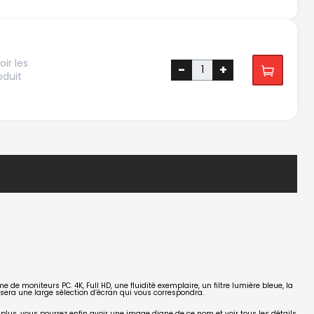
ir les
-
+
oduit
mme de
moniteurs PC. 4K, Full HD
, une
fluidité
exemplaire, un filtre lumière bleue, la
era une large sélection d’écran qui vous correspondra.
plus, vous pourrez enfin avoir une image digne de ce nom et voir tous les détails