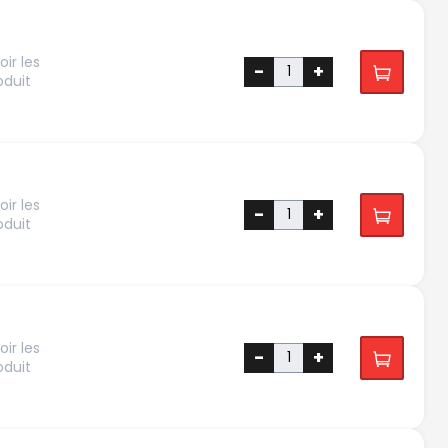
ir les
-
+
oduit
ir les
-
+
oduit
ir les
-
+
oduit