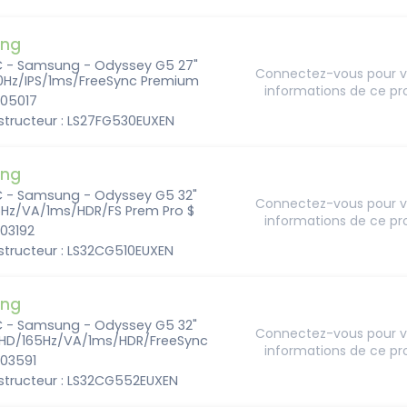
ng
C - Samsung - Odyssey G5 27"
Connectez-vous pour vo
Hz/IPS/1ms/FreeSync Premium
informations de ce pr
205017
structeur : LS27FG530EUXEN
ng
C - Samsung - Odyssey G5 32"
Connectez-vous pour vo
Hz/VA/1ms/HDR/FS Prem Pro $
informations de ce pr
203192
structeur : LS32CG510EUXEN
ng
C - Samsung - Odyssey G5 32"
Connectez-vous pour vo
HD/165Hz/VA/1ms/HDR/FreeSync
informations de ce pr
203591
structeur : LS32CG552EUXEN