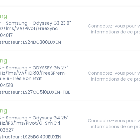
ng
C - Samsung - Odyssey G3 23.8"
Connectez-vous pour vo
Hz/1ms/VA/Pivot/FreeSync
informations de ce pr
204017
structeur : LS24DG300EUXEN
ng
C - Samsung - ODYSSEY G5 27"
Hz/1ms/VA/HDR10/FreeSPrem-
Connectez-vous pour vo
 Vie-Très Bon Etat
informations de ce pr
204518
structeur : LS27CG510EUXEN-TBE
ng
C - Samsung - Odyssey G4 25"
Connectez-vous pour vo
Hz/IPS/1ms/Pivot/G-SYNC $
informations de ce pr
202527
structeur : LS25BG400EUXEN