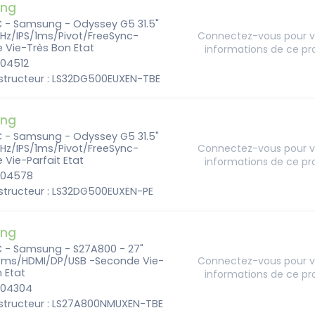
ng
C - Samsung - Odyssey G5 31.5"
Hz/IPS/1ms/Pivot/FreeSync-
Connectez-vous pour vo
 Vie-Très Bon Etat
informations de ce pr
204512
structeur : LS32DG500EUXEN-TBE
ng
C - Samsung - Odyssey G5 31.5"
Hz/IPS/1ms/Pivot/FreeSync-
Connectez-vous pour vo
Vie-Parfait Etat
informations de ce pr
6204578
structeur : LS32DG500EUXEN-PE
ng
C - Samsung - S27A800 - 27"
5ms/HDMI/DP/USB -Seconde Vie-
Connectez-vous pour vo
 Etat
informations de ce pr
6204304
structeur : LS27A800NMUXEN-TBE