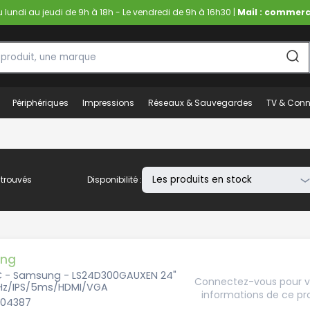
lundi au jeudi de 9h à 18h - Le vendredi de 9h à 16h30 |
Mail : commerc
Périphériques
Impressions
Réseaux & Sauvegardes
TV & Conn
 trouvés
Disponibilité :
ng
C - Samsung - LS24D300GAUXEN 24"
Connectez-vous pour vo
Hz/IPS/5ms/HDMI/VGA
informations de ce pr
204387