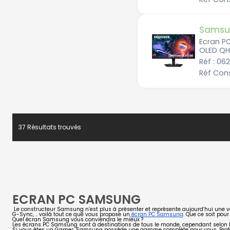
Samsu
Ecran P
OLED QH
Réf : 06
Réf Con
37 Résultats trouvés
ECRAN PC SAMSUNG
Le constructeur Samsung n’est plus à présenter et représente aujourd’hui un
G-Sync
, .. voilà tout ce que vous propose un
écran PC Samsung
. Que ce soit pou
Quel écran Samsung vous conviendra le mieux ?
Les écrans PC Samsung sont à destinations de tous le monde, cependant selon le
Si vous êtes un
Gamer
, Samsung possède une gamme complète pour vous. Profi