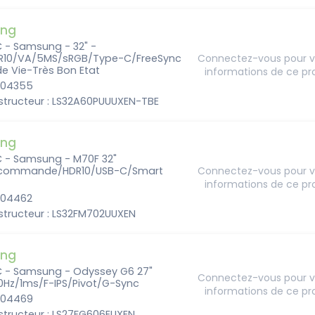
ng
C - Samsung - 32" -
10/VA/5MS/sRGB/Type-C/FreeSync
Connectez-vous pour vo
e Vie-Très Bon Etat
informations de ce pr
6204355
structeur : LS32A60PUUUXEN-TBE
ng
C - Samsung - M70F 32"
ecommande/HDR10/USB-C/Smart
Connectez-vous pour vo
informations de ce pr
6204462
structeur : LS32FM702UUXEN
ng
C - Samsung - Odyssey G6 27"
Connectez-vous pour vo
Hz/1ms/F-IPS/Pivot/G-Sync
informations de ce pr
6204469
structeur : LS27FG606EUXEN