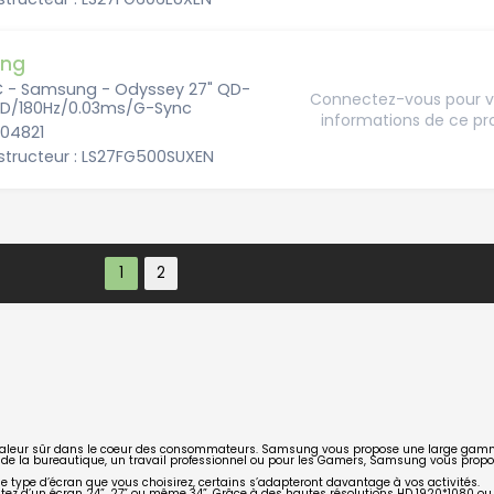
ng
C - Samsung - Odyssey 27" QD-
Connectez-vous pour vo
D/180Hz/0.03ms/G-Sync
informations de ce pr
204821
structeur : LS27FG500SUXEN
e valeur sûr dans le coeur des consommateurs. Samsung vous propose une large ga
r de la bureautique, un travail professionnel ou pour les
Gamers
, Samsung vous propos
 type d’écran que vous choisirez, certains s’adapteront davantage à vos activités.
tez d’un écran
24”
,
27”
ou même
34”
. Grâce à des hautes résolutions HD 1920*1080 ou 