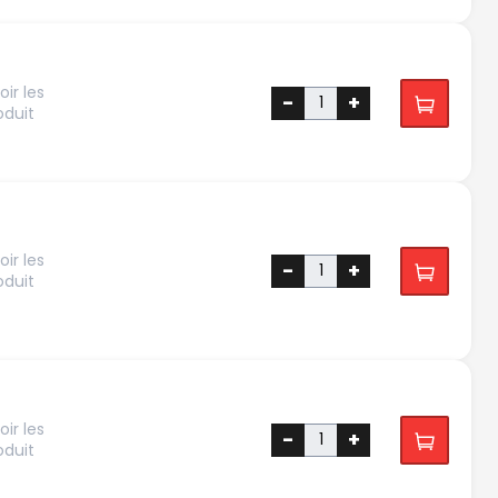
ir les
-
+
oduit
ir les
-
+
oduit
ir les
-
+
oduit