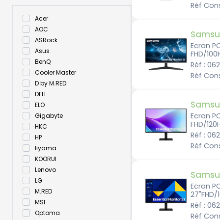
Réf Con
Acer
AOC
Samsu
ASRock
Ecran P
Asus
FHD/100
BenQ
Réf : 06
Cooler Master
Réf Con
D by M.RED
DELL
Samsu
ELO
Ecran PC
Gigabyte
FHD/120
HKC
Réf : 06
HP
Réf Con
Iiyama
KOORUI
Lenovo
Samsu
LG
Ecran P
M.RED
27"FHD/
MSI
Réf : 06
Optoma
Réf Con