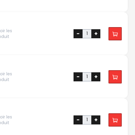
ir les
-
+
oduit
ir les
-
+
oduit
ir les
-
+
oduit