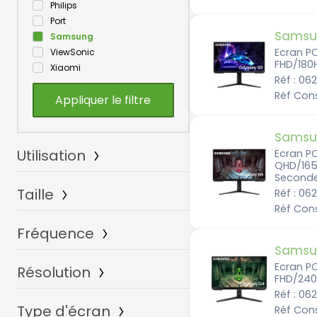
Philips
Port
Samsu
Samsung
Ecran P
ViewSonic
FHD/180
Xiaomi
Réf : 06
Réf Con
Samsu
Utilisation
Ecran P
QHD/165
Seconde
Taille
Bureautique
Réf : 06
Ergonomique
Réf Con
Gamer
Fréquence
12.3 pouces
Multimédia
14 pouces
Samsu
Pro
15 pouces
Ecran P
Résolution
Art Graphique
60Hz
15.6 pouces
FHD/240
Transportable
70Hz
16 pouces
Réf : 06
Affichage collaboratif
75Hz
Type d'écran
17 pouces
1920x1080
Réf Con
Affichage dynamique
76Hz