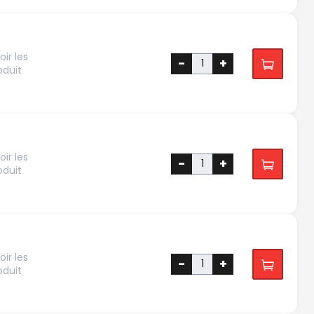
ir les
-
+
oduit
ir les
-
+
oduit
ir les
-
+
oduit