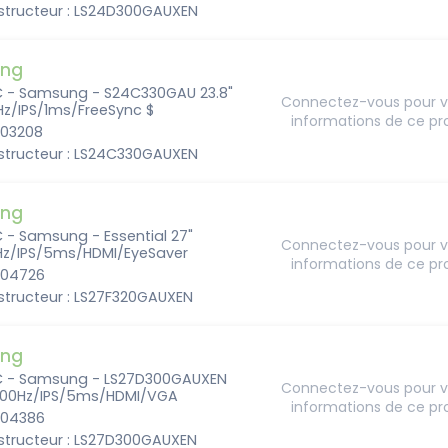
structeur : LS24D300GAUXEN
ng
C - Samsung - S24C330GAU 23.8"
Connectez-vous pour vo
Hz/IPS/1ms/FreeSync $
informations de ce pr
203208
structeur : LS24C330GAUXEN
ng
 - Samsung - Essential 27"
Connectez-vous pour vo
Hz/IPS/5ms/HDMI/EyeSaver
informations de ce pr
204726
structeur : LS27F320GAUXEN
ng
C - Samsung - LS27D300GAUXEN
Connectez-vous pour vo
100Hz/IPS/5ms/HDMI/VGA
informations de ce pr
204386
structeur : LS27D300GAUXEN