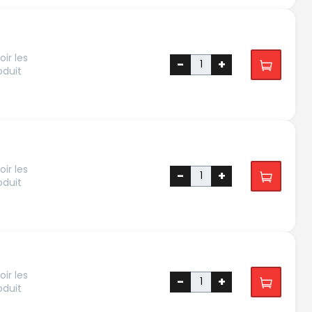
ir les
-
+
oduit
ir les
-
+
oduit
ir les
-
+
oduit