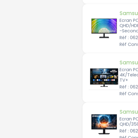
Samsu
Ecran P
QHD/HDR
-Second
Réf : 0
Réf Con
Samsu
Ecran P
4K/Tel
TV+
Réf : 0
Réf Con
Samsu
Ecran P
QHD/350
Réf : 0
Réf Con