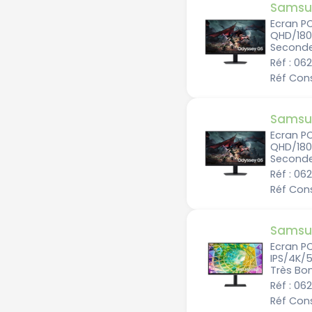
Samsu
Ecran P
QHD/180
Seconde
Réf : 06
Réf Con
Samsu
Ecran P
QHD/180
Seconde 
Réf : 0
Réf Con
Samsu
Ecran P
IPS/4K/
Très Bon
Réf : 0
Réf Con