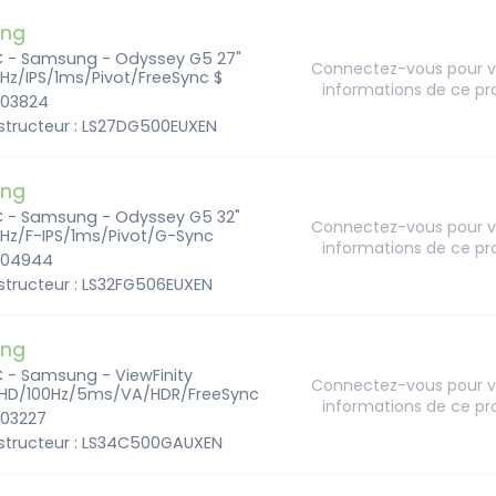
ng
C - Samsung - Odyssey G5 27"
Connectez-vous pour vo
Hz/IPS/1ms/Pivot/FreeSync $
informations de ce pr
203824
structeur : LS27DG500EUXEN
ng
C - Samsung - Odyssey G5 32"
Connectez-vous pour vo
Hz/F-IPS/1ms/Pivot/G-Sync
informations de ce pr
6204944
structeur : LS32FG506EUXEN
ng
 - Samsung - ViewFinity
Connectez-vous pour vo
HD/100Hz/5ms/VA/HDR/FreeSync
informations de ce pr
203227
structeur : LS34C500GAUXEN