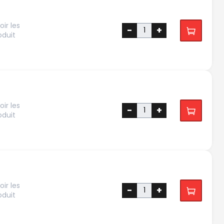
ir les
-
+
oduit
ir les
-
+
oduit
ir les
-
+
oduit