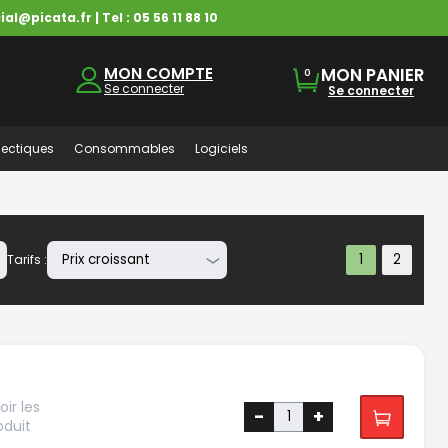
ial@picata.fr
| Tel :
05 56 11 88 10
MON COMPTE
MON PANIER
0
Se connecter
Se connecter
ectiques
Consommables
Logiciels
Tarifs :
ir les
-
+
oduit