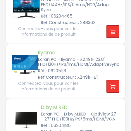
O
FHD/144Hz/IPS/0.5ms/HDR/Adap
O
R
Sync
U
Réf : 06204465
I
Réf Constructeur : 24B36X
L
Connectez-vous pour voir les
e
n
informations de ce produit
o
v
o
Iiyama
L
G
Ecran PC - Iiyama - X2491H 23.8"
FHD/120Hz/IPS/1ms/HDMI/AdaptiveSync
M.
Réf : 06205118
R
E
Réf Constructeur : X2491H-B1
D
Connectez-vous pour voir les
M
informations de ce produit
S
I
O
D by M.RED
p
t
Ecran PC - D by M.RED - OptiView 27
o
m
- 27" FHD/100Hz/IPS/5ms/HDMI/VGA
a
Réf : 06204185