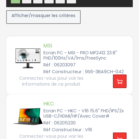
Afficher/masquer les critères
MSI
Ecran PC - MSI - PRO MP2412 23.8"
FHD/100Hz/VA/1ms/FreeSync
Constructeur
Réf : 06203097
Réf Constructeur : 9S6-3BA9CH-042
Connectez-vous pour voir les
A
informations de ce produit
c
e
r
HKC
A
O
C
Ecran PC - HKC - V16 15.6" FHD/IPS/2x
USB-C/HDMI/HP/Avec Cover#
A
Réf : 06205230
S
R
Réf Constructeur : V16
o
c
Connectez-vous pour voir les