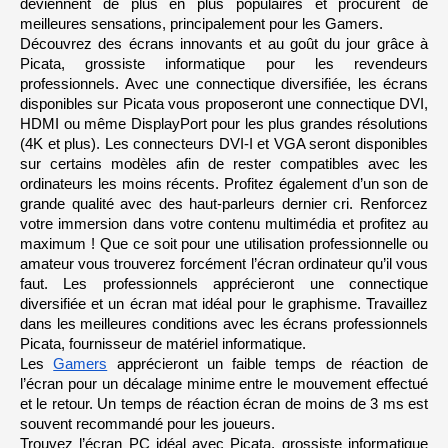
deviennent de plus en plus populaires et procurent de 
p
o
meilleures sensations, principalement pour les Gamers.
u
c
Découvrez des écrans innovants et au goût du jour grâce à 
e
Picata, grossiste informatique pour les revendeurs 
s
professionnels. Avec une connectique diversifiée, les écrans 
disponibles sur Picata vous proposeront une connectique DVI, 
HDMI ou même DisplayPort pour les plus grandes résolutions 
(4K et plus). Les connecteurs DVI-I et VGA seront disponibles 
sur certains modèles afin de rester compatibles avec les 
ordinateurs les moins récents. Profitez également d’un son de 
grande qualité avec des haut-parleurs dernier cri. Renforcez 
votre immersion dans votre contenu multimédia et profitez au 
maximum ! Que ce soit pour une utilisation professionnelle ou 
amateur vous trouverez forcément l’écran ordinateur qu’il vous 
faut. Les professionnels apprécieront une connectique 
diversifiée et un écran mat idéal pour le graphisme. Travaillez 
dans les meilleures conditions avec les écrans professionnels 
Picata, fournisseur de matériel informatique.
Les 
Gamers
 apprécieront un faible temps de réaction de 
l’écran pour un décalage minime entre le mouvement effectué 
et le retour. Un temps de réaction écran de moins de 3 ms est 
souvent recommandé pour les joueurs.
Trouvez l’écran PC idéal avec Picata, grossiste informatique 