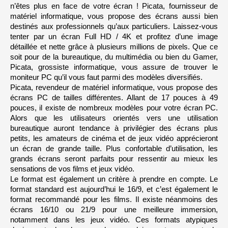
u
n’êtes plus en face de votre écran ! Picata, fournisseur de 
c
e
matériel informatique, vous propose des écrans aussi bien 
s
destinés aux professionnels qu’aux particuliers. Laissez-vous 
tenter par un écran Full HD / 4K et profitez d’une image 
6
5
détaillée et nette grâce à plusieurs millions de pixels. Que ce 
p
o
soit pour de la bureautique, du multimédia ou bien du Gamer, 
u
Picata, grossiste informatique, vous assure de trouver le 
c
e
moniteur PC qu’il vous faut parmi des modèles diversifiés.
s
Picata, revendeur de matériel informatique, vous propose des 
écrans PC de tailles différentes. Allant de 17 pouces à 49 
7
5
pouces, il existe de nombreux modèles pour votre écran PC. 
p
o
Alors que les utilisateurs orientés vers une utilisation 
u
bureautique auront tendance à privilégier des écrans plus 
c
e
petits, les amateurs de cinéma et de jeux vidéo apprécieront 
s
un écran de grande taille. Plus confortable d’utilisation, les 
8
grands écrans seront parfaits pour ressentir au mieux les 
6
sensations de vos films et jeux vidéo.
p
o
Le format est également un critère à prendre en compte. Le 
u
c
format standard est aujourd’hui le 16/9, et c’est également le 
e
format recommandé pour les films. Il existe néanmoins des 
s
écrans 16/10 ou 21/9 pour une meilleure immersion, 
9
notamment dans les jeux vidéo. Ces formats atypiques 
8