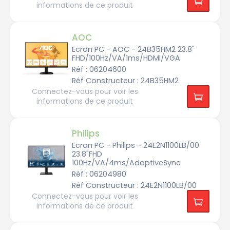
k
informations de ce produit
A
s
u
AOC
s
Ecran PC - AOC - 24B35HM2 23.8"
B
FHD/100Hz/VA/1ms/HDMI/VGA
e
n
Réf : 06204600
Q
Réf Constructeur : 24B35HM2
C
Connectez-vous pour voir les
o
informations de ce produit
o
l
e
r
M
Philips
a
s
Ecran PC - Philips - 24E2N1100LB/00
t
e
23.8"FHD
r
100Hz/VA/4ms/AdaptiveSync
Réf : 06204980
D
b
Réf Constructeur : 24E2N1100LB/00
y
M.
Connectez-vous pour voir les
R
informations de ce produit
E
D
D