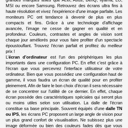
grandes marques telles que Acer, Asus, BenQ, Iiyama, LG, 
H
e
0
D
s
H
MSI ou encore Samsung. Retrouvez des écrans ultra fins à 
z
haute résolution et vivez l’expérience d’une image parfaite. Les 
U
4
moniteurs PC ont tendance à devenir de plus en plus 
W
9
5
Q
p
2
compacts et fins. Grâce à une technologie d’affichage 
H
o
0
D
u
avancée, l'image ne cesse de gagner en qualité et en 
H
c
z
profondeur. Couleurs, contrastes et angles de vision sont 
e
s
chaque jour améliorés pour vous faire profiter d’un spectacle 
époustouflant. Trouvez l’écran parfait et profitez du meilleur 
5
prix !
0
p
L’
écran d’ordinateur
 est l’un des périphériques les plus 
o
u
importants dans une configuration PC. En effet c’est grâce à 
c
l’écran que vous percevrez l’interface utilisateur de votre 
e
s
ordinateur. Bien que vous possédiez une configuration haut de 
gamme, il vous faudra un écran de qualité pour en profiter 
5
5
pleinement. Afin de faire le bon choix d’écran il sera nécessaire 
p
de se concentrer sur l’utilité de ce dernier. En effet, chaque 
o
u
écran possède des caractéristiques spéciales qui seront plus 
c
e
ou moins utiles selon son utilisation. La dalle de l’écran 
s
constitue sa base principale. Souvent équipés d’une
 dalle TN 
ou IPS
, les écrans PC proposent un large angle de vision pour 
5
7
un plus grand confort de visualisation. Ne subissez plus une 
p
image déformée ou bien des couleurs fades dès que vous 
o