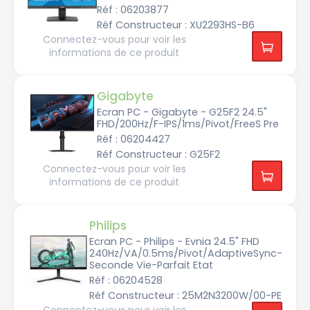
p
4
q
Réf : 06203877
o
1
4
u
u
6
0
e
Réf Constructeur : XU2293HS-B6
c
0
x
e
H
1
Connectez-vous pour voir les
s
z
T
4
informations de ce produit
r
4
a
0
2
1
n
2
6
s
p
5
3
p
o
H
Gigabyte
4
o
u
z
4
r
c
0
Ecran PC - Gigabyte - G25F2 24.5"
t
e
x
a
FHD/200Hz/F-IPS/1ms/Pivot/FreeS Pre
1
s
2
b
7
1
l
Réf : 06204427
0
6
e
2
H
0
Réf Constructeur : G25F2
3
z
p
Connectez-vous pour voir les
A
o
3
f
1
informations de ce produit
u
8
f
7
c
4
i
5
e
0
c
H
s
x
h
z
1
a
Philips
0
g
2
8
e
1
4
Ecran PC - Philips - Evnia 24.5" FHD
0
c
8
p
o
240Hz/VA/0.5ms/Pivot/AdaptiveSync-
0
o
l
H
u
Seconde Vie-Parfait Etat
3
l
z
c
8
a
Réf : 06204528
e
4
b
s
0
o
2
Réf Constructeur : 25M2N3200W/00-PE
x
r
0
2
a