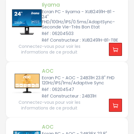
E
Iiyama
L
L
Ecran PC - Iiyama - XUB2491H-B1 -
24"
E
FHD/100Hz/IPS/0.5ms/AdaptSync-
L
Seconde Vie-Très Bon Etat
O
Réf : 06204503
G
Réf Constructeur : XUB2491H-B1-TBE
i
g
Connectez-vous pour voir les
a
informations de ce produit
b
y
t
e
AOC
H
K
Ecran PC - AOC - 24B31H 23.8" FHD
C
120Hz/IPS/1ms/Adaptive Sync
Réf : 06204547
H
P
Réf Constructeur : 24B31H
Connectez-vous pour voir les
I
informations de ce produit
i
y
a
m
a
AOC
K
Ecran PC - AOC - 24B36X 23.8"