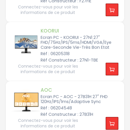
Réf Constructeur : F27FIE
P
h
Connectez-vous pour voir les
i
l
informations de ce produit
i
p
s
KOORUI
P
o
Ecran PC - KOORUI - 27N1 27"
r
FHD/75Hz/IPS/5ms/HDMI/VGA/Eye
t
Care-Seconde Vie-Très Bon Etat
S
Réf : 06205318
a
m
Réf Constructeur : 27N1-TBE
s
Connectez-vous pour voir les
u
n
informations de ce produit
g
V
i
AOC
e
w
Ecran PC - AOC - 27B31H 27" FHD
S
o
120Hz/IPS/1ms/Adaptive Sync
n
i
Réf : 06204548
c
Réf Constructeur : 27B31H
Connectez-vous pour voir les
X
i
informations de ce produit
a