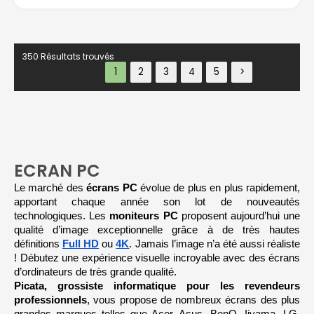
2
K
3
3
2
4
0
p
4
H
o
K
z
u
350 Résultats trouvés
c
e
5
3
s
K
5
0
H
4
H
z
2
D
p
o
3
u
F
6
c
H
0
e
D
H
s
z
ECRAN PC
F
4
H
3
Le marché des
 écrans PC
 évolue de plus en plus rapidement, 
3
D
8
p
+
apportant chaque année son lot de nouveautés 
0
o
H
technologiques. Les 
moniteurs PC
 proposent aujourd’hui une 
u
z
D
c
qualité d’image exceptionnelle grâce à de très hautes 
Q
e
H
s
définitions 
Full HD
 ou 
4K
. Jamais l’image n’a été aussi réaliste 
4
D
8
! Débutez une expérience visuelle incroyable avec des écrans 
0
4
H
d’ordinateurs de très grande qualité.
W
5
z
Q
p
Picata, grossiste informatique pour les revendeurs 
H
o
D/
professionnels
u
, vous propose de nombreux écrans des plus 
5
Q
c
0