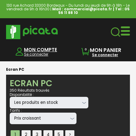
130 rue Achard 33300 Bordeaux - Du lundi au jeudi de 9h à 18h - Le
vendredi de 9h à 16h30 |
Mail : commercial@picata.fr
| Tel :
05
56 11 88 10
Ordinateurs & Tablettes
MON COMPTE
MON PANIER
0
Se connecter
Se connecter
Ecran PC
ECRAN PC
350 Résultats trouvés
Disponibilité :
Tarifs :