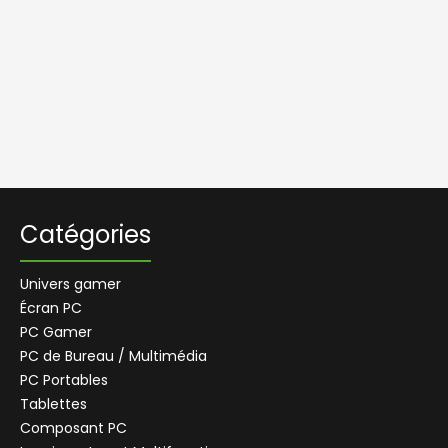
c
e
A
i
r
s
e
c
A
J
A
K
O
N
A
Catégories
A
k
a
Univers gamer
s
a
Écran PC
PC Gamer
A
K
PC de Bureau / Multimédia
R
a
PC Portables
c
i
Tablettes
n
g
Composant PC