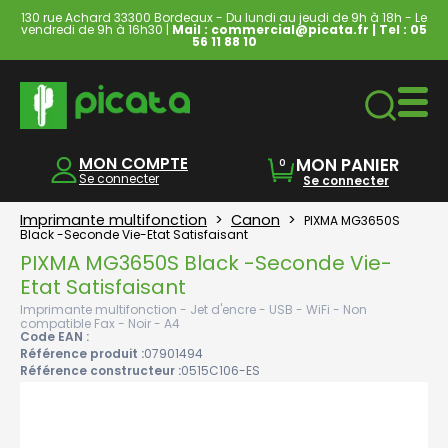
130 rue Achard 33300 Bordeaux - Du lundi au jeudi de 9h à 18h - Le
vendredi de 9h à 16h30 |
Mail : commercial@picata.fr
| Tel :
05
56 11 88 10
Ordinateurs & Tablettes
MON COMPTE
MON PANIER
0
Se connecter
Se connecter
Imprimante multifonction
>
Canon
>
PIXMA MG3650S
Black -Seconde Vie-Etat Satisfaisant
PIXMA MG3650S Black -Seconde Vie-
Etat Satisfaisant
Imprimante multifonction - Jet d'encre - USB - WiFi - Non
compatible Fax - Noir - A4
Code EAN :
Référence produit :
07901494
Référence constructeur :
0515C106-ES