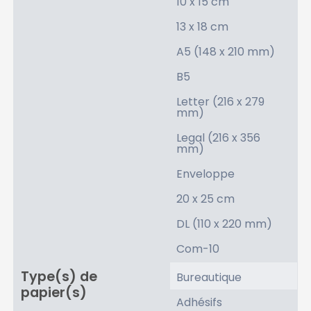
10 x 15 cm
13 x 18 cm
A5 (148 x 210 mm)
B5
Letter (216 x 279
mm)
Legal (216 x 356
mm)
Enveloppe
20 x 25 cm
DL (110 x 220 mm)
Com-10
Type(s) de
Bureautique
papier(s)
Adhésifs