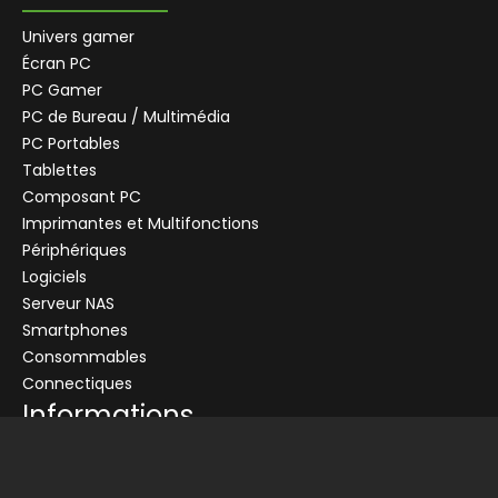
Univers gamer
Écran PC
PC Gamer
PC de Bureau / Multimédia
PC Portables
Tablettes
Composant PC
+
Imprimantes et Multifonctions
CENTRALE
Se connecter
Périphériques
Logiciels
Connectez-vous pour voir les informations de ce produit
Serveur NAS
Ajouter au panier
Smartphones
Consommables
Demander un devis
Connectiques
Informations
Conditions générales de vente