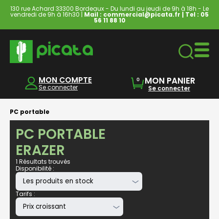
130 rue Achard 33300 Bordeaux - Du lundi au jeudi de 9h à 18h - Le
vendredi de 9h à 16h30 |
Mail : commercial@picata.fr
| Tel :
05
56 11 88 10
Ordinateurs & Tablettes
MON COMPTE
MON PANIER
0
Se connecter
Se connecter
PC portable
PC PORTABLE
ERAZER
1 Résultats trouvés
Disponibilité :
Tarifs :