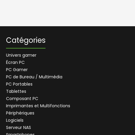
t
e
H
P
L
e
Catégories
n
o
v
o
Univers gamer
M
Écran PC
E
D
PC Gamer
I
O
PC de Bureau / Multimédia
N
PC Portables
M
Tablettes
S
I
Composant PC
R
Imprimantes et Multifonctions
a
z
Périphériques
e
r
Logiciels
Serveur NAS
S
a
Smartphones