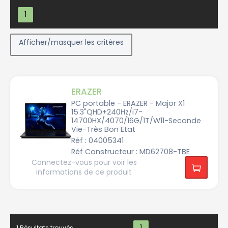
Afficher/masquer les critères
ERAZER
PC portable - ERAZER - Major X1
15.3"QHD+240Hz/i7-
Constructeur
14700HX/4070/16G/1T/W11-Seconde
Vie-Très Bon Etat
Réf : 04005341
A
Réf Constructeur : MD62708-TBE
c
Connectez-vous pour voir les
e
r
informations de ce produit
A
s
u
s
A
s
1 Résultats trouvés