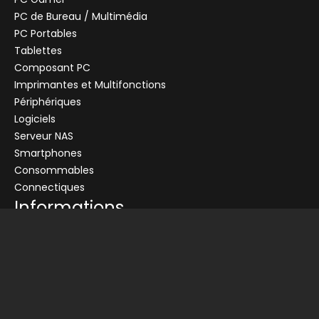
PC de Bureau / Multimédia
PC Portables
Tablettes
Composant PC
+
Imprimantes et Multifonctions
CENTRALE
Se connecter
Périphériques
Logiciels
Connectez-vous pour voir les informations de ce produit
Serveur NAS
Ajouter au panier
Smartphones
Consommables
Demander un devis
Connectiques
Informations
Conditions générales de vente
Livraison
Nos partenaires
Devis
Picata