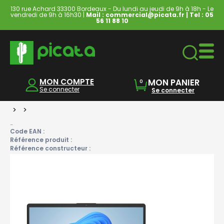
130 rue Achard 33300 Bordeaux - Du lundi au jeudi de 9h à 18h - Le
vendredi de 9h à 16h30 |
Mail : commercial@picata.fr
| Tel :
05
56 11 88 10
Ordinateurs & Tablettes
MON COMPTE
MON PANIER
0
Se connecter
Se connecter
>
>
-
Code EAN :
Référence produit :
Référence constructeur :