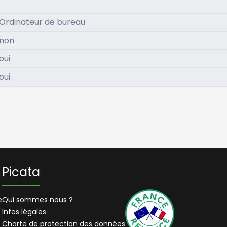
Ordinateur de bureau
non
oui
oui
Picata
e
Qui sommes nous ?
Infos légales
Charte de protection des données