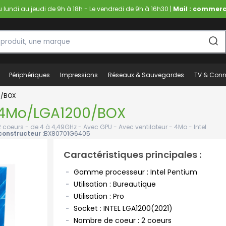
lundi au jeudi de 9h à 18h - Le vendredi de 9h à 16h30 |
Mail : commerc
Périphériques
Impressions
Réseaux & Sauvegardes
TV & Conn
0/BOX
/4Mo/LGA1200/BOX
2 coeurs - de 4 à 4,49GHz - Avec GPU - Avec ventilateur - 4Mo - Intel
onstructeur :
BX80701G6405
Caractéristiques principales :
Gamme processeur : Intel Pentium
Utilisation : Bureautique
Utilisation : Pro
Socket : INTEL LGA1200(2021)
Nombre de coeur : 2 coeurs