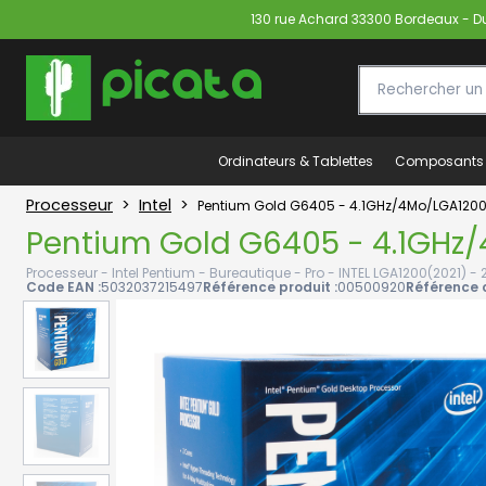
130 rue Achard 33300 Bordeaux - Du 
Ordinateurs & Tablettes
Composants
Processeur
>
Intel
>
Pentium Gold G6405 - 4.1GHz/4Mo/LGA120
Pentium Gold G6405 - 4.1GHz
Processeur - Intel Pentium - Bureautique - Pro - INTEL LGA1200(2021) - 
Code EAN :
5032037215497
Référence produit :
00500920
Référence c