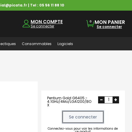
ial@picata.fr
| Tel :
05 56 11 88 10
MON COMPTE
MON PANIER
0
Se connecter
Se connecter
ectiques
Consommables
Logiciels
Pentium Gold G6405 -
-
+
4.1GHz/4Mo/LGA1200/BO
X
Se connecter
Connectez-vous pour voir les informations de
ce produit