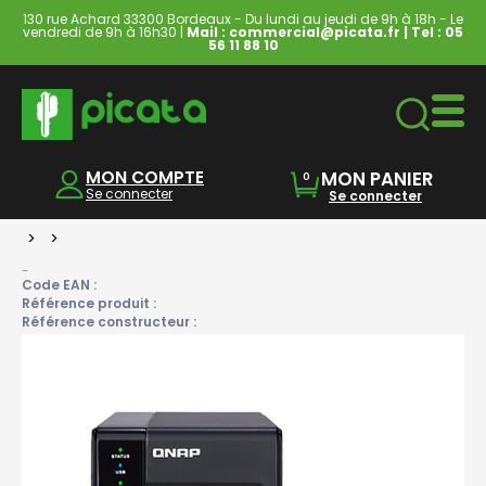
130 rue Achard 33300 Bordeaux - Du lundi au jeudi de 9h à 18h - Le
vendredi de 9h à 16h30 |
Mail : commercial@picata.fr
| Tel :
05
56 11 88 10
Ordinateurs & Tablettes
MON COMPTE
MON PANIER
0
Se connecter
Se connecter
>
>
-
Code EAN :
Référence produit :
Référence constructeur :