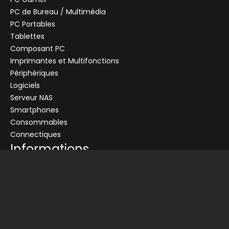
PC de Bureau / Multimédia
PC Portables
Tablettes
Composant PC
+
Imprimantes et Multifonctions
CENTRALE
Se connecter
Périphériques
Logiciels
Connectez-vous pour voir les informations de ce produit
Serveur NAS
Ajouter au panier
Smartphones
Consommables
Demander un devis
Connectiques
Informations
Conditions générales de vente
Livraison
Nos partenaires
Devis
Picata