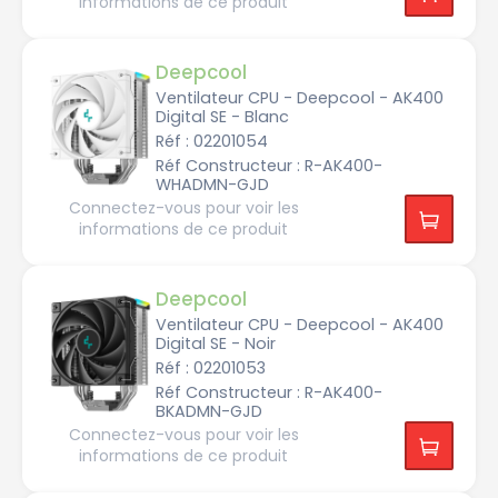
informations de ce produit
s
Couleur
i
R
A
n
G
M
i
B
D
u
A
m
Deepcool
M
B
4
e
Ventilateur CPU - Deepcool - AK400
A
i
Digital SE - Blanc
l
g
A
u
e
M
Réf : 02201054
-
D
C
A
Réf Constructeur : R-AK400-
u
B
M
i
WHADMN-GJD
l
5
v
a
Connectez-vous pour voir les
r
n
e
c
informations de ce produit
A
M
D
C
G
S
u
r
P
i
i
3
Deepcool
v
s
r
Ventilateur CPU - Deepcool - AK400
e
A
N
Digital SE - Noir
M
o
D
A
Réf : 02201053
i
s
c
r
T
Réf Constructeur : R-AK400-
i
R
e
BKADMN-GJD
5
r
P
o
Connectez-vous pour voir les
u
A
informations de ce produit
P
r
M
l
p
D
a
r
T
s
e