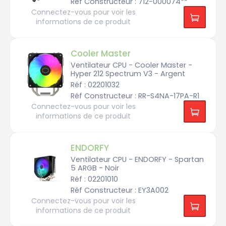
D
Réf Constructeur : 712-000074**
Connectez-vous pour voir les
A
informations de ce produit
R
C
T
I
C
Cooler Master
Ventilateur CPU - Cooler Master -
b
e
Hyper 212 Spectrum V3 - Argent
q
u
Réf : 02201032
i
e
Réf Constructeur : RR-S4NA-17PA-R1
t!
Connectez-vous pour voir les
informations de ce produit
C
o
o
l
e
ENDORFY
r
M
Ventilateur CPU - ENDORFY - Spartan
a
s
5 ARGB - Noir
t
Réf : 02201010
e
r
Réf Constructeur : EY3A002
Connectez-vous pour voir les
D
e
informations de ce produit
e
p