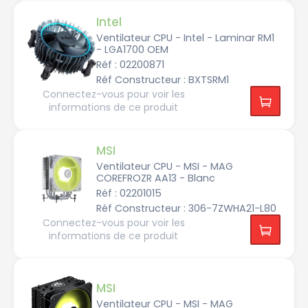
c
o
o
Intel
l
Ventilateur CPU - Intel - Laminar RM1
D
- LGA1700 OEM
y
Réf : 02200871
n
a
Réf Constructeur : BXTSRM1
t
r
Connectez-vous pour voir les
o
n
informations de ce produit
E
N
D
MSI
O
R
Ventilateur CPU - MSI - MAG
F
COREFROZR AA13 - Blanc
Y
Réf : 02201015
I
Réf Constructeur : 306-7ZWHA21-L80
n
t
Connectez-vous pour voir les
e
informations de ce produit
l
K
o
l
i
MSI
n
k
Ventilateur CPU - MSI - MAG