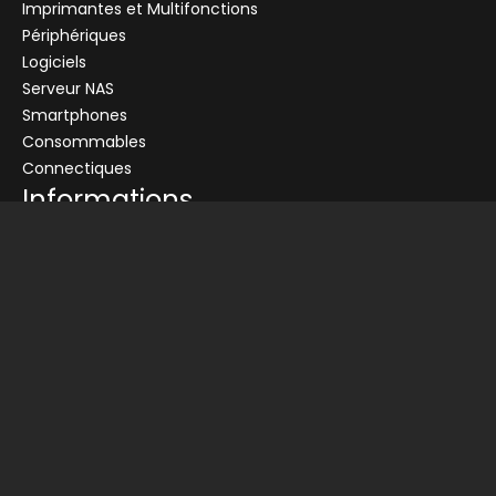
Imprimantes et Multifonctions
Périphériques
Logiciels
Serveur NAS
Smartphones
Consommables
Connectiques
Informations
Conditions générales de vente
Livraison
Nos partenaires
Devis
Picata
Qui sommes nous ?
Infos légales
Charte de protection des données