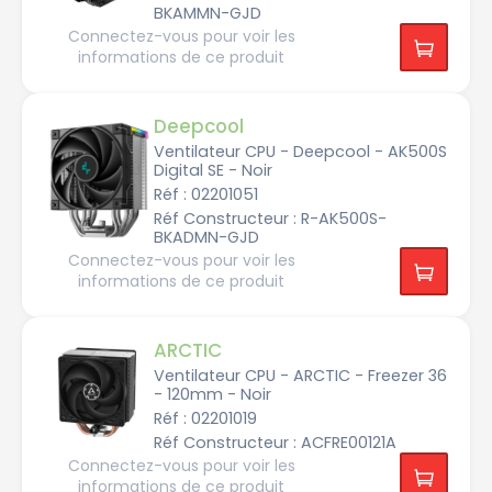
BKAMMN-GJD
Connectez-vous pour voir les
I
N
informations de ce produit
T
E
L
L
G
Deepcool
A
4
Ventilateur CPU - Deepcool - AK500S
6
7
Digital SE - Noir
7
Réf : 02201051
Réf Constructeur : R-AK500S-
BKADMN-GJD
Connectez-vous pour voir les
informations de ce produit
ARCTIC
Ventilateur CPU - ARCTIC - Freezer 36
- 120mm - Noir
Réf : 02201019
Réf Constructeur : ACFRE00121A
Connectez-vous pour voir les
informations de ce produit