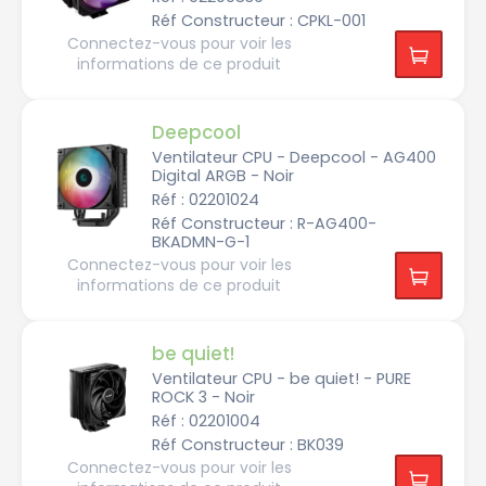
m
Réf Constructeur : CPKL-001
a
l
Connectez-vous pour voir les
t
informations de ce produit
a
k
e
T
Deepcool
R
Y
Ventilateur CPU - Deepcool - AG400
X
Digital ARGB - Noir
Réf : 02201024
Réf Constructeur : R-AG400-
BKADMN-G-1
Connectez-vous pour voir les
informations de ce produit
Eclairage
RGB
be quiet!
Matériau
Ventilateur CPU - be quiet! - PURE
R
ROCK 3 - Noir
G
B
Réf : 02201004
Socket
Réf Constructeur : BK039
A
S
l
a
Connectez-vous pour voir les
u
n
m