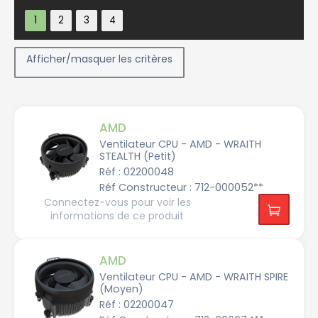
Afficher/masquer les critères
AMD
Ventilateur CPU - AMD - WRAITH
STEALTH (Petit)
Constructeur
Réf : 02200048
Réf Constructeur : 712-000052**
Connectez-vous pour voir les
A
informations de ce produit
l
p
h
a
c
AMD
o
o
Ventilateur CPU - AMD - WRAITH SPIRE
l
(Moyen)
A
Réf : 02200047
M