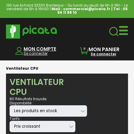
130 rue Achard 33300 Bordeaux - Du lundi au jeudi de 9h à 18h - Le
vendredi de 9h à 16h30 |
Mail : commercial@picata.fr
| Tel :
05
56 11 88 10
Ordinateurs & Tablettes
MON COMPTE
MON PANIER
0
Se connecter
Se connecter
Ventilateur CPU
VENTILATEUR
CPU
80 Résultats trouvés
Disponibilité :
Tarifs :