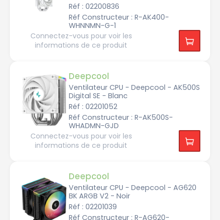
T
Réf : 02200836
E
L
Réf Constructeur : R-AK400-
L
WHNNMN-G-1
G
A
Connectez-vous pour voir les
1
informations de ce produit
7
0
0
I
Deepcool
N
T
Ventilateur CPU - Deepcool - AK500S
E
Digital SE - Blanc
L
L
Réf : 02201052
G
A
Réf Constructeur : R-AK500S-
1
WHADMN-GJD
8
5
Connectez-vous pour voir les
1
informations de ce produit
I
N
T
E
Deepcool
L
L
Ventilateur CPU - Deepcool - AG620
G
BK ARGB V2 - Noir
A
2
Réf : 02201039
0
6
Réf Constructeur : R-AG620-
6