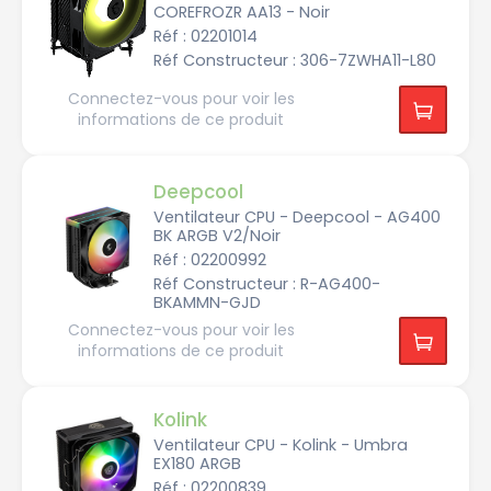
COREFROZR AA13 - Noir
M.
Réf : 02201014
R
E
Réf Constructeur : 306-7ZWHA11-L80
D
Connectez-vous pour voir les
M
S
informations de ce produit
I
N
o
Deepcool
c
t
Ventilateur CPU - Deepcool - AG400
u
a
BK ARGB V2/Noir
Réf : 02200992
T
h
Réf Constructeur : R-AG400-
e
BKAMMN-GJD
r
m
Connectez-vous pour voir les
a
l
informations de ce produit
r
i
g
h
t
Kolink
Ventilateur CPU - Kolink - Umbra
T
EX180 ARGB
h
e
Réf : 02200839
r