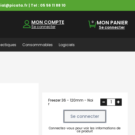
ial@picata.fr
| Tel :
05 56 11 88 10
MON COMPTE
MON PANIER
0
Se connecter
Se connecter
ectiques
Consommables
Logiciels
Freezer 36 - 120mm - Noi
-
+
r
Se connecter
Connectez-vous pour voir les informations de
ce produit