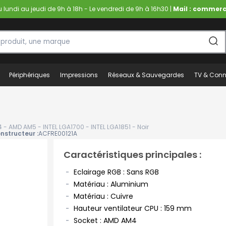
lundi au jeudi de 9h à 18h - Le vendredi de 9h à 16h30 |
Mail : commerc
Périphériques
Impressions
Réseaux & Sauvegardes
TV & Conn
- AMD AM5 - INTEL LGA1700 - INTEL LGA1851 - Noir
nstructeur :
ACFRE00121A
Caractéristiques principales :
Eclairage RGB : Sans RGB
Matériau : Aluminium
Matériau : Cuivre
Hauteur ventilateur CPU : 159 mm
Socket : AMD AM4