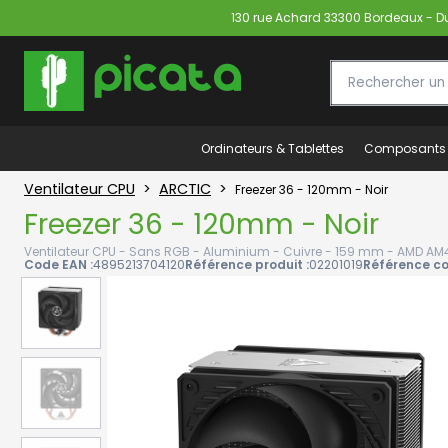
130 rue Achard 33300 Bordeaux - Du 
Ordinateurs & Tablettes
Composants
Ventilateur CPU
>
ARCTIC
>
Freezer 36 - 120mm - Noir
Freezer 36 - 120mm - Noir
Ventilateur CPU - Sans RGB - Aluminium - Cuivre - 159 mm - AMD AM4 
Code EAN :
4895213704120
Référence produit :
02201019
Référence co