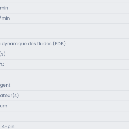
/min
r/min
à dynamique des fluides (FDB)
(s)
°C
rgent
lateur(s)
ium
+ 4-pin