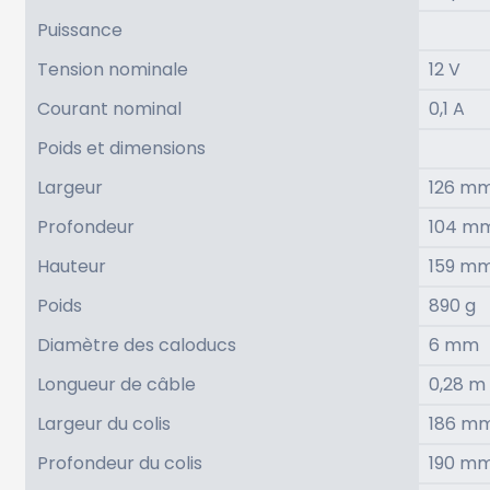
Puissance
Tension nominale
12 V
Courant nominal
0,1 A
Poids et dimensions
Largeur
126 m
Profondeur
104 m
Hauteur
159 m
Poids
890 g
Diamètre des caloducs
6 mm
Longueur de câble
0,28 m
Largeur du colis
186 m
Profondeur du colis
190 m