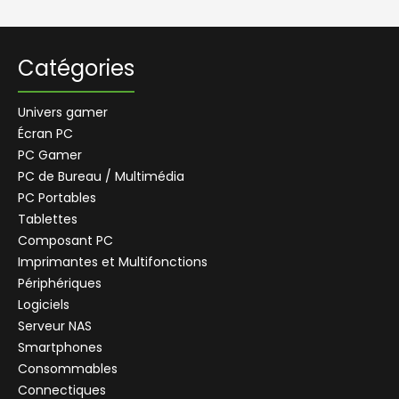
Catégories
Univers gamer
Écran PC
PC Gamer
PC de Bureau / Multimédia
PC Portables
Tablettes
Composant PC
+
Imprimantes et Multifonctions
CENTRALE
Se connecter
Périphériques
CENTRALE
Logiciels
Connectez-vous pour voir les informations de ce produit
Serveur NAS
Ajouter au panier
Smartphones
Consommables
Demander un devis
Connectiques