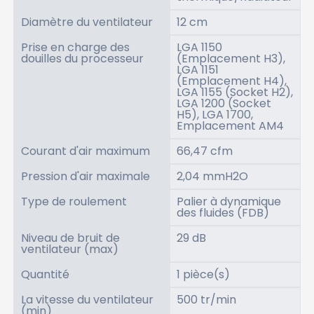
Diamètre du ventilateur
12 cm
Prise en charge des
LGA 1150
douilles du processeur
(Emplacement H3),
LGA 1151
(Emplacement H4),
LGA 1155 (Socket H2),
LGA 1200 (Socket
H5), LGA 1700,
Emplacement AM4
Courant d'air maximum
66,47 cfm
Pression d'air maximale
2,04 mmH2O
Type de roulement
Palier à dynamique
des fluides (FDB)
Niveau de bruit de
29 dB
ventilateur (max)
Quantité
1 pièce(s)
La vitesse du ventilateur
500 tr/min
(min)