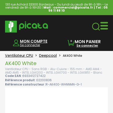
130 rue Achard 33300 Bordeaux - Du lundi au jeudi de 9h à 18h - Le
vendredi de 9h à 16h30 |
Mail : commercial@picata.fr
| Tel :
05
56 11 88 10
Ordinateurs & Tablettes
MON COMPTE
MON PANIER
0
Se connecter
Se connecter
Ventilateur CPU
>
Deepcool
>
AK400 White
AK400 White
Ventilateur CPU - Sans RGB - Alu-Cuivre - 155 mm - AMD AM4 -
AMD AM5 - INTEL LGA1200 - INTEL LGA1700 - INTEL LGA1851 - Blanc
Code EAN :
6933412727422
Référence produit :
02200836
Référence constructeur :
R-AK400-WHNNMN-G-1