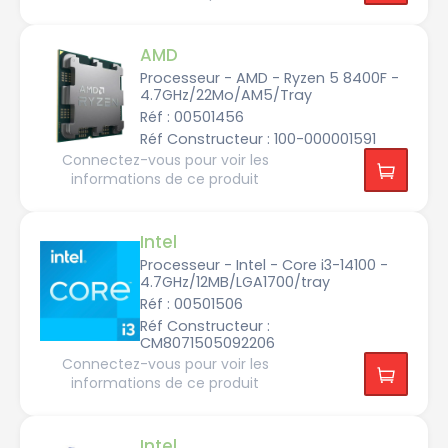
0
2
5,
I
0
4
n
c
9
t
I
o
G
e
N
AMD
e
H
l
T
u
z
C
E
r
Processeur - AMD - Ryzen 5 8400F -
o
L
s
r
4.7GHz/22Mo/AM5/Tray
L
d
e
G
e
Réf : 00501456
i
A
2
5,
7
1
4
5
Réf Constructeur : 100-000001591
8
c
à
5
o
Connectez-vous pour voir les
5,
I
1
e
9
n
informations de ce produit
u
9
t
r
G
e
I
s
h
l
N
z
C
T
o
E
Intel
3
r
L
2
d
e
L
Processeur - Intel - Core i3-14100 -
c
e
i
G
o
6
4.7GHz/12MB/LGA1700/tray
9
A
e
à
3
u
6,
Réf : 00501506
6
r
4
I
4
s
Réf Constructeur :
9
n
7
G
t
CM8071505092206
H
e
z
Connectez-vous pour voir les
l
C
informations de ce produit
o
d
r
e
e
3,
U
3
l
Intel
à