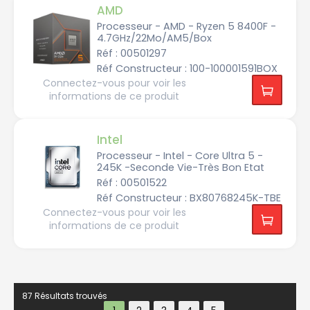
AMD
Processeur - AMD - Ryzen 5 8400F -
4.7GHz/22Mo/AM5/Box
Réf : 00501297
Réf Constructeur : 100-100001591BOX
Connectez-vous pour voir les
informations de ce produit
Intel
Processeur - Intel - Core Ultra 5 -
245K -Seconde Vie-Très Bon Etat
Réf : 00501522
Réf Constructeur : BX80768245K-TBE
Connectez-vous pour voir les
informations de ce produit
87 Résultats trouvés