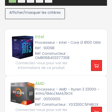
Afficher/masquer les critères
Intel
Processeur - Intel - Core i3 8100 OEM
Réf : 93098
Constructeur
Réf Constructeur :
CM8068403377308
Connectez-vous pour voir les
A
informations de ce produit
M
D
I
AMD
n
t
e
Processeur - AMD - Ryzen 3 3200G -
l
4GHz/6Mo/AM4/BOX
Réf : 00500013
Réf Constructeur : YD3200C5FHBOX
Connectez-vous pour voir les