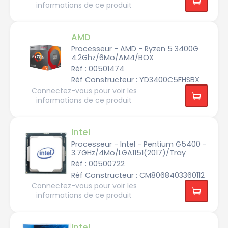
informations de ce produit
Gamme
processeur
AMD
Processeur - AMD - Ryzen 5 3400G
Utilisation
4.2Ghz/6Mo/AM4/BOX
A
M
Réf : 00501474
D
Réf Constructeur : YD3400C5FHSBX
R
Socket
y
B
Connectez-vous pour voir les
z
u
e
informations de ce produit
r
n
e
3
Nombre
a
A
u
de
M
t
A
D
Intel
i
M
coeur
A
q
D
M
Processeur - Intel - Pentium G5400 -
u
R
4
e
3.7GHz/4Mo/LGA1151(2017)/Tray
y
z
Réf : 00500722
Fréquence
e
A
D
2
n
M
J/
Réf Constructeur : CM8068403360112
processeur
c
5
D
S
o
A
Connectez-vous pour voir les
t
e
M
u
A
u
informations de ce produit
5
d
M
r
i
Voir
D
s
d
o
plus
R
A
e
y
de
M
2
4
z
D
Intel
filtres