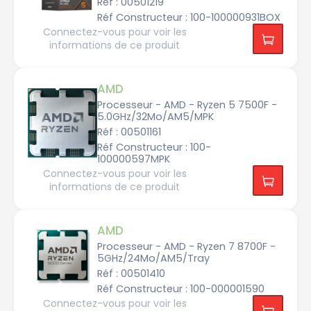
Réf : 00501219
G
H
Réf Constructeur : 100-100000931BOX
I
z
n
Connectez-vous pour voir les
t
e
informations de ce produit
l
P
e
n
t
AMD
i
u
Processeur - AMD - Ryzen 5 7500F -
m
5.0GHz/32Mo/AM5/MPK
Réf : 00501161
I
n
Réf Constructeur : 100-
t
100000597MPK
e
l
Connectez-vous pour voir les
X
e
informations de ce produit
o
n
S
i
l
AMD
v
e
Processeur - AMD - Ryzen 7 8700F -
r
5GHz/24Mo/AM5/Tray
Réf : 00501410
I
n
Réf Constructeur : 100-000001590
t
e
Connectez-vous pour voir les
l