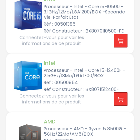
t
4,
r
3
Processeur - Intel - Core i5-10500 -
a
G
3.1GHz/12Mo/LGA1200/BOX -Seconde
5
H
Vie-Parfait Etat
z
I
Réf : 00501385
n
d
t
Réf Constructeur : BX8070110500-PE
e
e
2,
Connectez-vous pour voir les
l
5
C
à
informations de ce produit
o
4,
r
4
e
G
U
H
l
z
Intel
t
r
Processeur - Intel - Core i5-12400F -
a
j
7
2.5GHz/18Mo/LGA1700/BOX
u
s
Réf : 00500954
q
I
u'à
Réf Constructeur : BX8071512400F
n
4,
t
7
Connectez-vous pour voir les
e
G
l
informations de ce produit
H
C
z
o
r
e
d
U
e
AMD
l
4,
t
2
Processeur - AMD - Ryzen 5 8500G -
r
à
5GHz/22Mo/AM5/BOX
a
5,
9
1