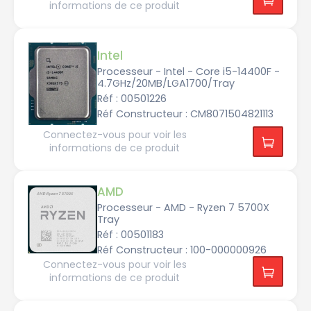
informations de ce produit
C
o
r
e
U
l
Intel
t
r
Processeur - Intel - Core i5-14400F -
a
P
4.7GHz/20MB/LGA1700/Tray
l
u
Réf : 00501226
s
Réf Constructeur : CM8071504821113
Connectez-vous pour voir les
informations de ce produit
AMD
Processeur - AMD - Ryzen 7 5700X
Tray
Réf : 00501183
Réf Constructeur : 100-000000926
Connectez-vous pour voir les
informations de ce produit